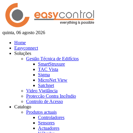
quinta, 06 agosto 2026
Home
Easyconnect
Soluções
Gestão Técnica de Edifícios
SmartStruxure
TAC Vista
Sigma
MicroNet View
Satchnet
Video Vigilância
Protecção Contra Incêndio
Controlo de Acesso
Catalogo
Produtos actuais
Controladores
Sensores
Actuadores