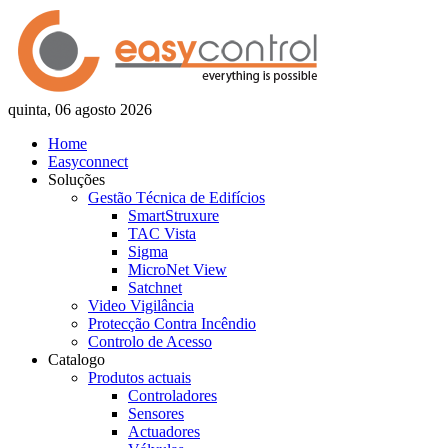
quinta, 06 agosto 2026
Home
Easyconnect
Soluções
Gestão Técnica de Edifícios
SmartStruxure
TAC Vista
Sigma
MicroNet View
Satchnet
Video Vigilância
Protecção Contra Incêndio
Controlo de Acesso
Catalogo
Produtos actuais
Controladores
Sensores
Actuadores