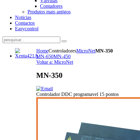
Válvulas
Contadores
Produtos mais antigos
Noticias
Contactos
Easycontrol
Home
Controladores
MicroNet
MN-350
MN-650
MN-450
Voltar a: MicroNet
MN-350
Controlador DDC programavel 15 pontos