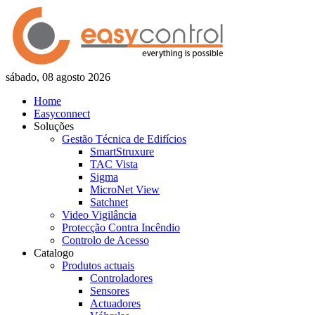
sábado, 08 agosto 2026
Home
Easyconnect
Soluções
Gestão Técnica de Edifícios
SmartStruxure
TAC Vista
Sigma
MicroNet View
Satchnet
Video Vigilância
Protecção Contra Incêndio
Controlo de Acesso
Catalogo
Produtos actuais
Controladores
Sensores
Actuadores