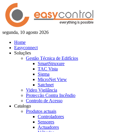
segunda, 10 agosto 2026
Home
Easyconnect
Soluções
Gestão Técnica de Edifícios
SmartStruxure
TAC Vista
Sigma
MicroNet View
Satchnet
Video Vigilância
Protecção Contra Incêndio
Controlo de Acesso
Catalogo
Produtos actuais
Controladores
Sensores
Actuadores