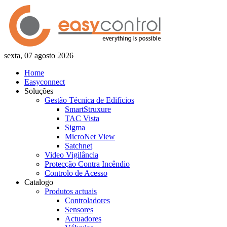
sexta, 07 agosto 2026
Home
Easyconnect
Soluções
Gestão Técnica de Edifícios
SmartStruxure
TAC Vista
Sigma
MicroNet View
Satchnet
Video Vigilância
Protecção Contra Incêndio
Controlo de Acesso
Catalogo
Produtos actuais
Controladores
Sensores
Actuadores