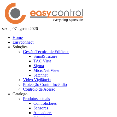
sexta, 07 agosto 2026
Home
Easyconnect
Soluções
Gestão Técnica de Edifícios
SmartStruxure
TAC Vista
Sigma
MicroNet View
Satchnet
Video Vigilância
Protecção Contra Incêndio
Controlo de Acesso
Catalogo
Produtos actuais
Controladores
Sensores
Actuadores