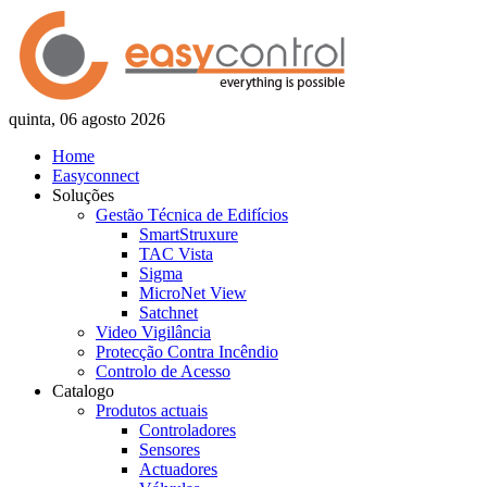
quinta, 06 agosto 2026
Home
Easyconnect
Soluções
Gestão Técnica de Edifícios
SmartStruxure
TAC Vista
Sigma
MicroNet View
Satchnet
Video Vigilância
Protecção Contra Incêndio
Controlo de Acesso
Catalogo
Produtos actuais
Controladores
Sensores
Actuadores