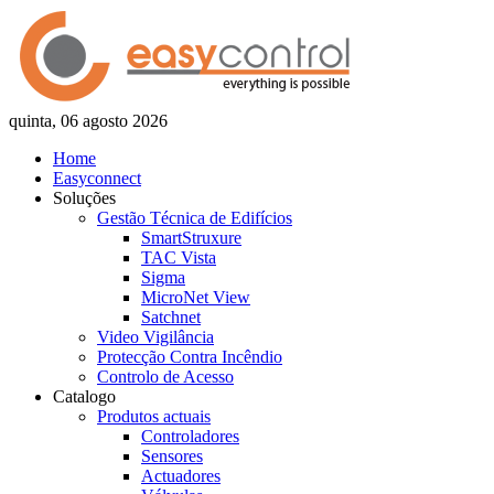
quinta, 06 agosto 2026
Home
Easyconnect
Soluções
Gestão Técnica de Edifícios
SmartStruxure
TAC Vista
Sigma
MicroNet View
Satchnet
Video Vigilância
Protecção Contra Incêndio
Controlo de Acesso
Catalogo
Produtos actuais
Controladores
Sensores
Actuadores