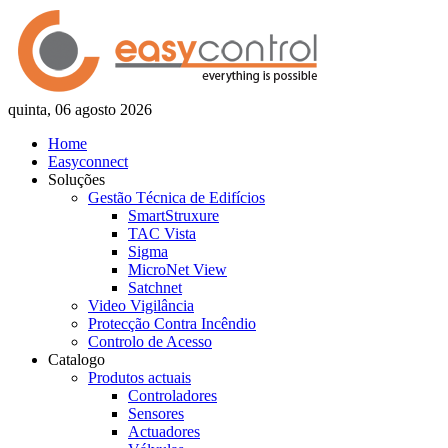
quinta, 06 agosto 2026
Home
Easyconnect
Soluções
Gestão Técnica de Edifícios
SmartStruxure
TAC Vista
Sigma
MicroNet View
Satchnet
Video Vigilância
Protecção Contra Incêndio
Controlo de Acesso
Catalogo
Produtos actuais
Controladores
Sensores
Actuadores