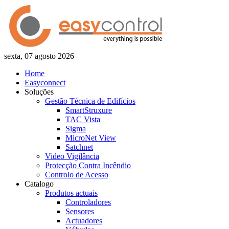
sexta, 07 agosto 2026
Home
Easyconnect
Soluções
Gestão Técnica de Edifícios
SmartStruxure
TAC Vista
Sigma
MicroNet View
Satchnet
Video Vigilância
Protecção Contra Incêndio
Controlo de Acesso
Catalogo
Produtos actuais
Controladores
Sensores
Actuadores