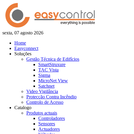
sexta, 07 agosto 2026
Home
Easyconnect
Soluções
Gestão Técnica de Edifícios
SmartStruxure
TAC Vista
Sigma
MicroNet View
Satchnet
Video Vigilância
Protecção Contra Incêndio
Controlo de Acesso
Catalogo
Produtos actuais
Controladores
Sensores
Actuadores