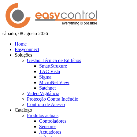
sábado, 08 agosto 2026
Home
Easyconnect
Soluções
Gestão Técnica de Edifícios
SmartStruxure
TAC Vista
Sigma
MicroNet View
Satchnet
Video Vigilância
Protecção Contra Incêndio
Controlo de Acesso
Catalogo
Produtos actuais
Controladores
Sensores
Actuadores