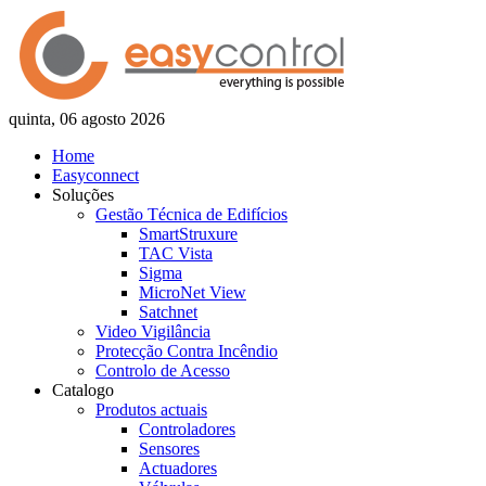
quinta, 06 agosto 2026
Home
Easyconnect
Soluções
Gestão Técnica de Edifícios
SmartStruxure
TAC Vista
Sigma
MicroNet View
Satchnet
Video Vigilância
Protecção Contra Incêndio
Controlo de Acesso
Catalogo
Produtos actuais
Controladores
Sensores
Actuadores