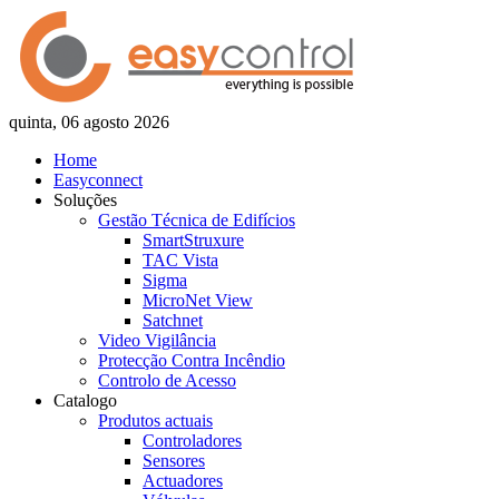
quinta, 06 agosto 2026
Home
Easyconnect
Soluções
Gestão Técnica de Edifícios
SmartStruxure
TAC Vista
Sigma
MicroNet View
Satchnet
Video Vigilância
Protecção Contra Incêndio
Controlo de Acesso
Catalogo
Produtos actuais
Controladores
Sensores
Actuadores