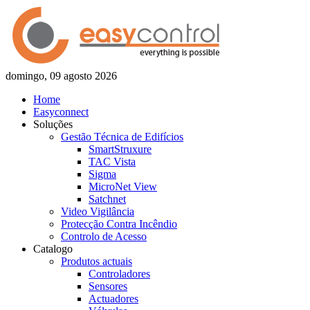
domingo, 09 agosto 2026
Home
Easyconnect
Soluções
Gestão Técnica de Edifícios
SmartStruxure
TAC Vista
Sigma
MicroNet View
Satchnet
Video Vigilância
Protecção Contra Incêndio
Controlo de Acesso
Catalogo
Produtos actuais
Controladores
Sensores
Actuadores