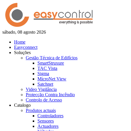
sábado, 08 agosto 2026
Home
Easyconnect
Soluções
Gestão Técnica de Edifícios
SmartStruxure
TAC Vista
Sigma
MicroNet View
Satchnet
Video Vigilância
Protecção Contra Incêndio
Controlo de Acesso
Catalogo
Produtos actuais
Controladores
Sensores
Actuadores